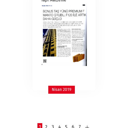
Yapı Malzeme
Nisan 2019
1
2
3
4
5
6
7